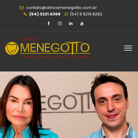
contato@clinicamenegotto.com.br
(54) 3221.6368
(54) 9 9219.8282