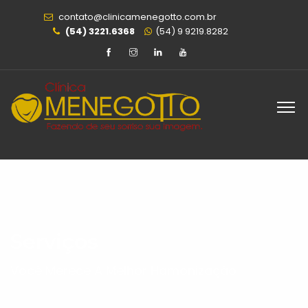
contato@clinicamenegotto.com.br
(54) 3221.6368
(54) 9 9219.8282
Serviços
Você Merece A Melhor Hamonização