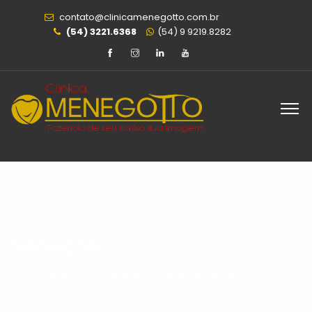
contato@clinicamenegotto.com.br
(54) 3221.6368
(54) 9 9219.8282
Serviços
Você Merece A Melhor Hamonização