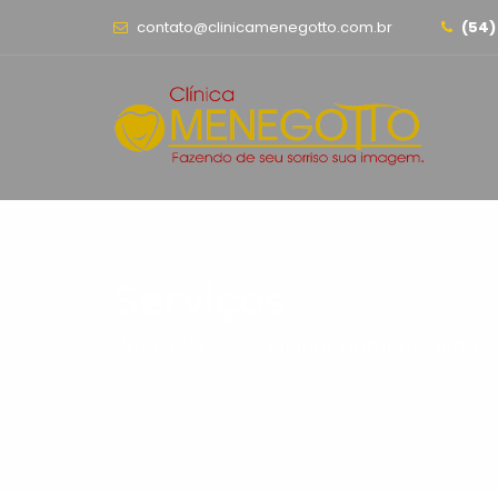
contato@clinicamenegotto.com.br
(54)
Serviços
Você Merece A Melhor Hamonização